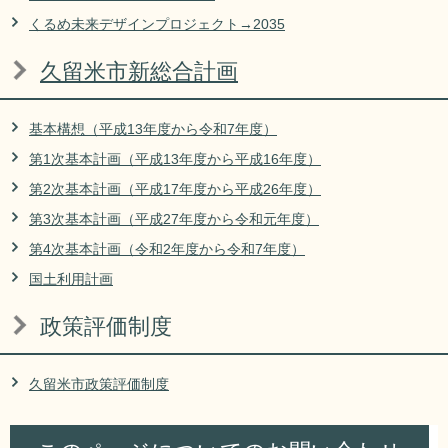
リンク集
利用ガイド
くるめ未来デザインプロジェクト→2035
RSS
プライバシーポリシー
久留米市新総合計画
サイトについて
基本構想（平成13年度から令和7年度）
第1次基本計画（平成13年度から平成16年度）
閉じる
第2次基本計画（平成17年度から平成26年度）
第3次基本計画（平成27年度から令和元年度）
第4次基本計画（令和2年度から令和7年度）
国土利用計画
政策評価制度
久留米市政策評価制度