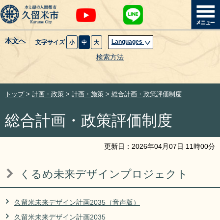
本文へ
Languages
文字サイズ
小
中
大
暮らし・届出
検索方法
子育て・教育
トップ
>
計画・政策
>
計画・施策
>
総合計画・政策評価制度
健康・医療・福祉
総合計画・政策評価制度
観光魅力・イベント
更新日：
2026
年
04
月
07
日
11
時
00
分
創業・産業・ビジネス
くるめ未来デザインプロジェクト
計画・政策
久留米未来デザイン計画2035（音声版）
サイトマップ
組織から探す
久留米未来デザイン計画2035