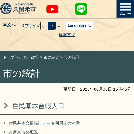
本文へ
Languages
文字サイズ
小
中
大
暮らし・届出
検索方法
子育て・教育
トップ
>
計画・政策
>
市の紹介
>
市の統計
健康・医療・福祉
市の統計
観光魅力・イベント
更新日：
2026
年
08
月
06
日
15
時
45
分
創業・産業・ビジネス
住民基本台帳人口
計画・政策
住民基本台帳統計データ利用上の注意
サイトマップ
組織から探す
久留米市の現況