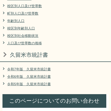
リンク集
利用ガイド
校区別人口及び世帯数
町別人口及び世帯数
RSS
プライバシーポリシー
年齢別人口
サイトについて
校区別年齢別人口
校区別社会移動状況
閉じる
人口及び世帯数の推移
久留米市統計書
令和7年版 久留米市統計書
令和6年版 久留米市統計書
令和5年版 久留米市統計書
このページについてのお問い合わせ