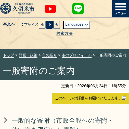
本文へ
Languages
文字サイズ
小
中
大
暮らし・届出
検索方法
子育て・教育
トップ
>
計画・政策
>
市の紹介
>
市のプロフィール
> 一般寄附のご案内
健康・医療・福祉
一般寄附のご案内
観光魅力・イベント
更新日：
2026
年
06
月
24
日
11
時
55
分
創業・産業・ビジネス
このページの評価をお願いいたします。
計画・政策
一般的な寄附（市政全般への寄附・
サイトマップ
組織から探す