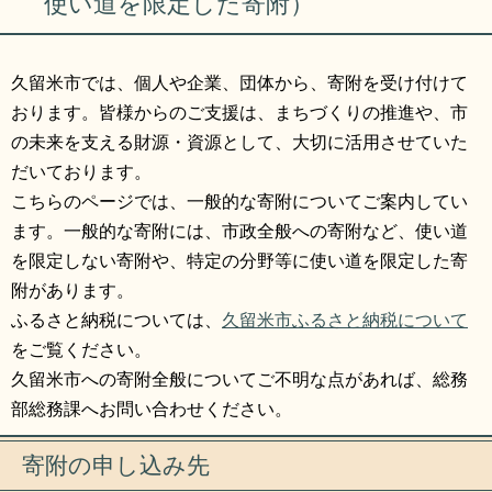
使い道を限定した寄附）
リンク集
利用ガイド
RSS
プライバシーポリシー
久留米市では、個人や企業、団体から、寄附を受け付けて
おります。皆様からのご支援は、まちづくりの推進や、市
サイトについて
の未来を支える財源・資源として、大切に活用させていた
だいております。
閉じる
こちらのページでは、一般的な寄附についてご案内してい
ます。一般的な寄附には、市政全般への寄附など、使い道
を限定しない寄附や、特定の分野等に使い道を限定した寄
附があります。
ふるさと納税については、
久留米市ふるさと納税について
をご覧ください。
久留米市への寄附全般についてご不明な点があれば、総務
部総務課へお問い合わせください。
寄附の申し込み先