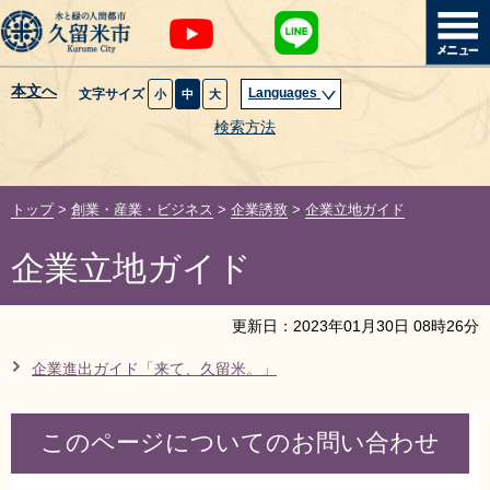
本文へ
Languages
文字サイズ
小
中
大
暮らし・届出
検索方法
子育て・教育
トップ
>
創業・産業・ビジネス
>
企業誘致
>
企業立地ガイド
健康・医療・福祉
企業立地ガイド
観光魅力・イベント
更新日：
2023
年
01
月
30
日
08
時
26
分
創業・産業・ビジネス
企業進出ガイド「来て、久留米。」
計画・政策
このページについてのお問い合わせ
サイトマップ
組織から探す