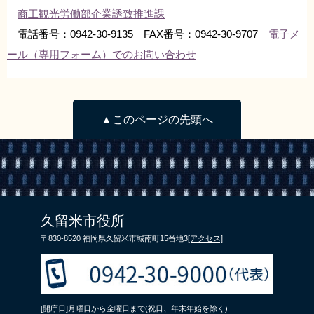
商工観光労働部企業誘致推進課
リンク集
利用ガイド
電話番号：0942-30-9135 FAX番号：0942-30-9707
電子メ
RSS
プライバシーポリシー
ール（専用フォーム）でのお問い合わせ
サイトについて
▲このページの先頭へ
閉じる
久留米市役所
〒830-8520 福岡県久留米市城南町15番地3
[アクセス]
[開庁日]月曜日から金曜日まで(祝日、年末年始を除く)