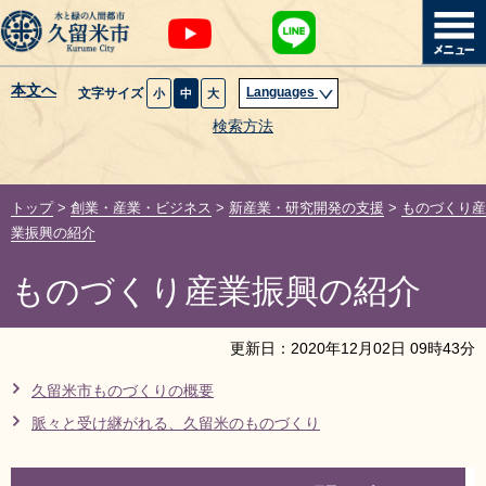
本文へ
Languages
文字サイズ
小
中
大
暮らし・届出
検索方法
子育て・教育
トップ
>
創業・産業・ビジネス
>
新産業・研究開発の支援
>
ものづくり産
健康・医療・福祉
業振興の紹介
ものづくり産業振興の紹介
観光魅力・イベント
創業・産業・ビジネス
更新日：
2020
年
12
月
02
日
09
時
43
分
久留米市ものづくりの概要
計画・政策
脈々と受け継がれる、久留米のものづくり
サイトマップ
組織から探す