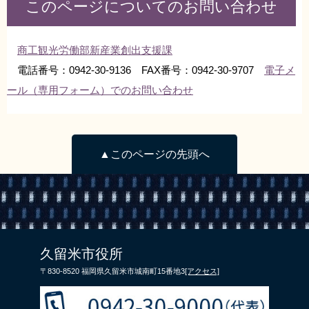
このページについてのお問い合わせ
リンク集
利用ガイド
RSS
プライバシーポリシー
商工観光労働部新産業創出支援課
電話番号：0942-30-9136 FAX番号：0942-30-9707
電子メ
サイトについて
ール（専用フォーム）でのお問い合わせ
閉じる
▲このページの先頭へ
久留米市役所
〒830-8520 福岡県久留米市城南町15番地3
[アクセス]