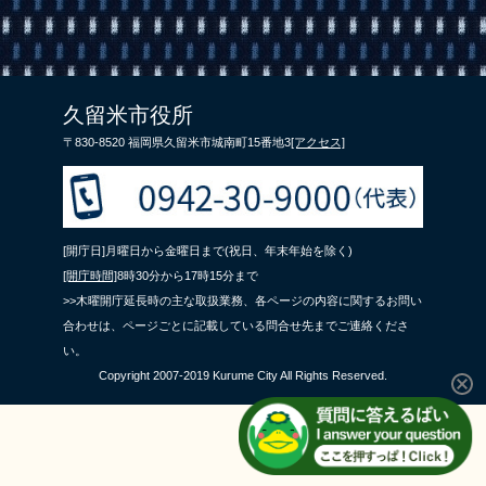
リンク集
利用ガイド
RSS
プライバシーポリシー
久留米市役所
サイトについて
〒830-8520 福岡県久留米市城南町15番地3
[アクセス]
閉じる
[開庁日]月曜日から金曜日まで(祝日、年末年始を除く)
[開庁時間]
8時30分から17時15分まで
>>木曜開庁延長時の主な取扱業務、各ページの内容に関するお問い
合わせは、ページごとに記載している問合せ先までご連絡くださ
い。
Copyright 2007-2019 Kurume City All Rights Reserved.