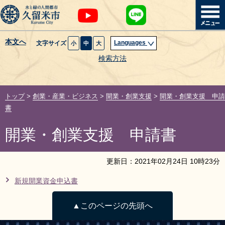
本文へ
Languages
文字サイズ
小
中
大
暮らし・届出
検索方法
子育て・教育
トップ
>
創業・産業・ビジネス
>
開業・創業支援
>
開業・創業支援 申請
健康・医療・福祉
書
開業・創業支援 申請書
観光魅力・イベント
創業・産業・ビジネス
更新日：
2021
年
02
月
24
日
10
時
23
分
新規開業資金申込書
計画・政策
▲このページの先頭へ
サイトマップ
組織から探す