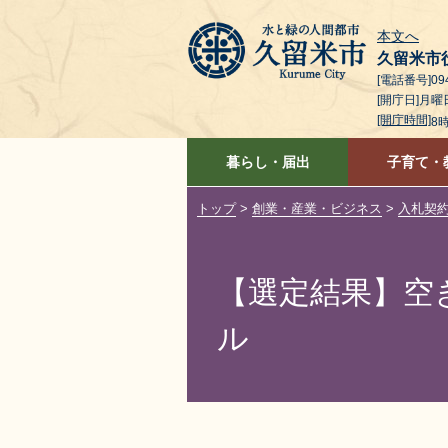
本文へ
久留米市
[電話番号]094
[開庁日]月
[開庁時間]
8
暮らし・届出
子育て・
トップ
>
創業・産業・ビジネス
>
入札契
【選定結果】空
ル