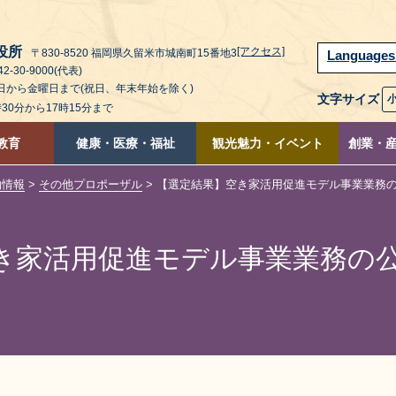
役所
[アクセス]
〒830-8520 福岡県久留米市城南町15番地3
Language
2-30-9000(代表)
曜日から金曜日まで(祝日、年末年始を除く)
文字サイズ
時30分から17時15分まで
教育
健康・医療・福祉
観光魅力・イベント
創業・
約情報
>
その他プロポーザル
> 【選定結果】空き家活用促進モデル事業業務
き家活用促進モデル事業業務の