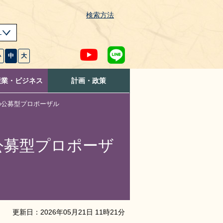
検索方法
s
小
中
大
産業・ビジネス
計画・政策
の公募型プロポーザル
公募型プロポーザ
更新日：
2026
年
05
月
21
日
11
時
21
分