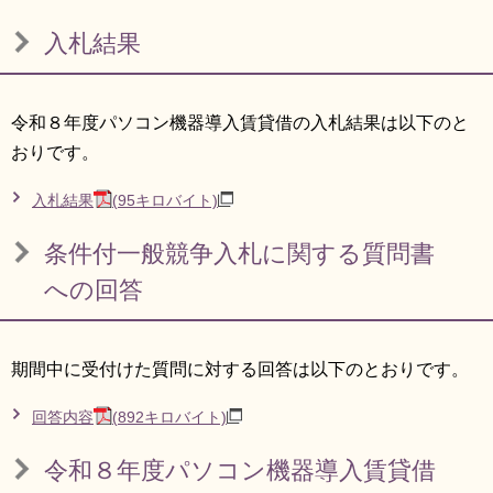
リンク集
利用ガイド
入札結果
RSS
プライバシーポリシー
サイトについて
令和８年度パソコン機器導入賃貸借の入札結果は以下のと
おりです。
閉じる
入札結果
(95キロバイト)
条件付一般競争入札に関する質問書
への回答
期間中に受付けた質問に対する回答は以下のとおりです。
回答内容
(892キロバイト)
令和８年度パソコン機器導入賃貸借