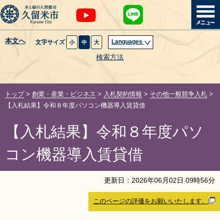
本文へ
Languages
文字サイズ
小
中
大
暮らし・届出
検索方法
子育て・教育
トップ
>
創業・産業・ビジネス
>
入札契約情報
>
その他一般競争入札
>
健康・医療・福祉
【入札結果】令和８年度パソコン機器導入賃貸借
【入札結果】令和８年度パソ
観光魅力・イベント
コン機器導入賃貸借
創業・産業・ビジネス
更新日：
2026
年
06
月
02
日
09
時
56
分
計画・政策
このページの評価をお願いいたします。
サイトマップ
組織から探す