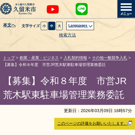
本文へ
Languages
文字サイズ
小
中
大
暮らし・届出
検索方法
子育て・教育
トップ
>
創業・産業・ビジネス
>
入札契約情報
>
その他一般競争入札
>
健康・医療・福祉
【募集】令和８年度 市営JR荒木駅東駐車場管理業務委託
【募集】令和８年度 市営JR
観光魅力・イベント
荒木駅東駐車場管理業務委託
創業・産業・ビジネス
更新日：
2026
年
03
月
09
日
16
時
57
分
計画・政策
このページの評価をお願いいたします。
サイトマップ
組織から探す