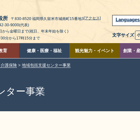
役所
[アクセス]
〒830-8520 福岡県久留米市城南町15番地3
Language
2-30-9000(代表)
曜日から金曜日まで(祝日、年末年始を除く)
文字サイズ
時30分から17時15分まで
教育
健康・医療・福祉
観光魅力・イベント
創業・
・介護保険
>
地域包括支援センター事業
ンター事業