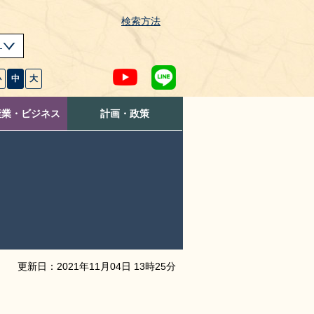
検索方法
s
小
中
大
産業・ビジネス
計画・政策
更新日：
2021
年
11
月
04
日
13
時
25
分