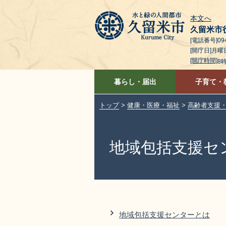
本文へ
久留米市
[電話番号]094
[開庁日]月
[開庁時間]
8
暮らし・届出
子育て・
トップ
>
健康・医療・福祉
>
高齢者支援
地域包括支援セ
地域包括支援センターとは