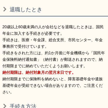
リンク集
利用ガイド
退職したとき
RSS
プライバシーポリシー
サイトについて
20歳以上60歳未満の人が会社などを退職したときは、国民
年金に加入する手続きが必要です。
手続きは、医療・年金課、総合支所、市民センター、年金
閉じる
事務所で受付けています。
手続きをされた方には、約1か月後に年金機構から「国民年
金保険料納付通知書」（納付書）が郵送されますので、納
付期限までに納めていただくようお願いします。
納付期限は、納付対象月の翌月末日です。
納付期限までに保険料を納めないと、障害基礎年金や遺族
基礎年金が受給できない場合がありますので、ご注意くだ
さい。
手続き方法