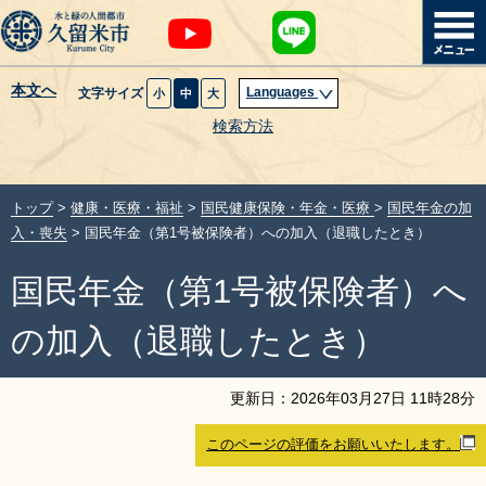
本文へ
Languages
文字サイズ
小
中
大
暮らし・届出
検索方法
子育て・教育
トップ
>
健康・医療・福祉
>
国民健康保険・年金・医療
>
国民年金の加
健康・医療・福祉
入・喪失
> 国民年金（第1号被保険者）への加入（退職したとき）
国民年金（第1号被保険者）へ
観光魅力・イベント
の加入（退職したとき）
創業・産業・ビジネス
更新日：
2026
年
03
月
27
日
11
時
28
分
計画・政策
このページの評価をお願いいたします。
サイトマップ
組織から探す