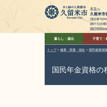
本文へ
久留米市
[電話番号]094
[開庁日]月
[開庁時間]
8
暮らし・届出
子育て・
トップ
>
健康・医療・福祉
>
国民健康保
国民年金資格の