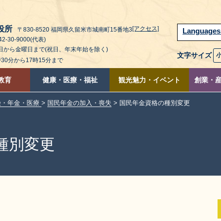
役所
[アクセス]
〒830-8520 福岡県久留米市城南町15番地3
Language
2-30-9000(代表)
曜日から金曜日まで(祝日、年末年始を除く)
文字サイズ
時30分から17時15分まで
教育
健康・医療・福祉
観光魅力・イベント
創業・
険・年金・医療
>
国民年金の加入・喪失
> 国民年金資格の種別変更
種別変更