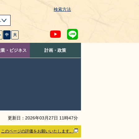
検索方法
s
小
中
大
産業・ビジネス
計画・政策
更新日：
2026
年
03
月
27
日
11
時
47
分
このページの評価をお願いいたします。