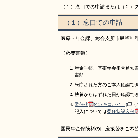
（１）窓口での申請または（２）
（１）窓口での申請
医療・年金課、総合支所市民福祉
（必要書類）
年金手帳、基礎年金番号通知
書類
来庁された方のご本人確認で
扶養からはずれた日が確認でき
委任状
(417キロバイト)
（
記入については
委任状記入例
国民年金保険料の口座振替をご希