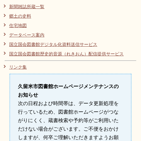
新聞雑誌所蔵一覧
リンク集
利用ガイド
郷土の史料
RSS
プライバシーポリシー
住宅地図
サイトについて
データベース案内
国立国会図書館デジタル化資料送信サービス
閉じる
国立国会図書館歴史的音源（れきおん）配信提供サービス
リンク集
久留米市図書館ホームページメンテナンスの
お知らせ
次の日程および時間帯は、データ更新処理を
行っているため、図書館ホームページがつな
がりにくく、蔵書検索や予約等がご利用いた
だけない場合がございます。ご不便をおかけ
しますが、何卒ご理解いただきますようお願