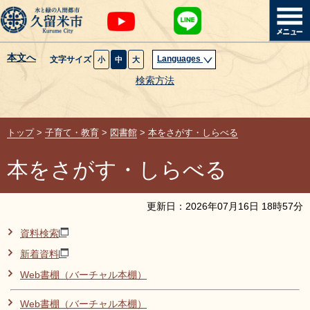
本文へ
Languages
文字サイズ
小
中
大
暮らし・届出
検索方法
子育て・教育
トップ
>
子育て・教育
>
図書館
>
本をさがす・しらべる
健康・医療・福祉
本をさがす・しらべる
観光魅力・イベント
更新日：
2026
年
07
月
16
日
18
時
57
分
創業・産業・ビジネス
資料検索
新着資料
計画・政策
Web書棚（バーチャル本棚）
サイトマップ
組織から探す
Web書棚（バーチャル本棚）