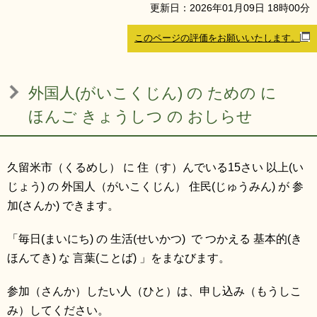
更新日：
2026
年
01
月
09
日
18
時
00
分
リンク集
利用ガイド
このページの評価をお願いいたします。
RSS
プライバシーポリシー
サイトについて
外国人(がいこくじん) の ための に
ほんご きょうしつ の おしらせ
閉じる
久留米市（くるめし） に 住（す）んでいる15さい 以上(い
じょう) の 外国人（がいこくじん） 住民(じゅうみん) が 参
加(さんか) できます。
「毎日(まいにち) の 生活(せいかつ) で つかえる 基本的(き
ほんてき) な 言葉(ことば) 」をまなびます。
参加（さんか）したい人（ひと）は、申し込み（もうしこ
み）してください。