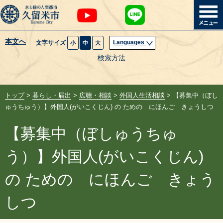
本文へ
Languages
文字サイズ
小
中
大
暮らし・届出
検索方法
子育て・教育
トップ
>
暮らし・届出
>
広聴・相談
>
外国人生活相談
> 【募集中（ぼし
健康・医療・福祉
ゅうちゅう）】外国人(がいこくじん) の ための にほんご きょうしつ
【募集中（ぼしゅうちゅ
観光魅力・イベント
う）】外国人(がいこくじん)
創業・産業・ビジネス
の ための にほんご きょう
計画・政策
しつ
サイトマップ
組織から探す