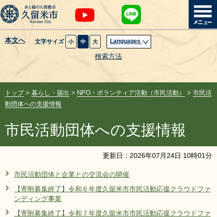
本文へ
Languages
文字サイズ
小
中
大
暮らし・届出
検索方法
子育て・教育
トップ
>
暮らし・届出
>
NPO・ボランティア活動（市民活動）
>
市民活
健康・医療・福祉
動団体への支援情報
市民活動団体への支援情報
観光魅力・イベント
創業・産業・ビジネス
更新日：
2026
年
07
月
24
日
10
時
01
分
市民活動団体と企業との交流会の開催
計画・政策
【寄附募集終了】令和６年度久留米市市民活動応援クラウドファ
ンディング事業
サイトマップ
組織から探す
【寄附募集終了】令和７年度久留米市市民活動応援クラウドファ