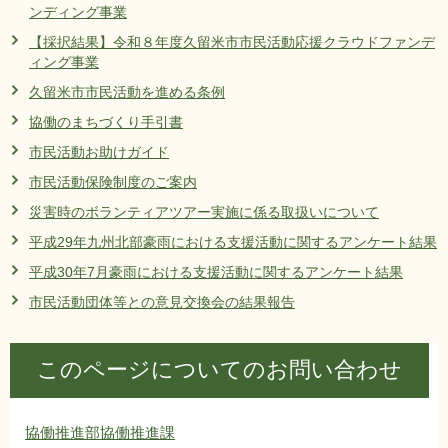
ンディング事業
リンク集
利用ガイド
【採択結果】令和８年度久留米市市民活動応援クラウドファンデ
ィング事業
RSS
プライバシーポリシー
久留米市市民活動を進める条例
サイトについて
協働のまちづくり手引書
市民活動お助けガイド
閉じる
市民活動保険制度のご案内
災害時のボランティアツアー実施に係る取扱いについて
平成29年九州北部豪雨における支援活動に関するアンケート結果
平成30年7月豪雨における支援活動に関するアンケート結果
市民活動団体等との意見交換会の結果報告
このページについてのお問い合わせ
協働推進部協働推進課