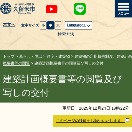
本文へ
Languages
文字サイズ
小
中
大
暮らし・届出
検索方法
子育て・教育
トップ
>
暮らし・届出
>
住宅・建築物
>
建築物の定期報告制度、建築計画
健康・医療・福祉
概要書等の閲覧
> 建築計画概要書等の閲覧及び写しの交付
建築計画概要書等の閲覧及び
観光魅力・イベント
写しの交付
創業・産業・ビジネス
更新日：
2025
年
12
月
24
日
19
時
22
分
計画・政策
このページの評価をお願いいたします。
サイトマップ
組織から探す