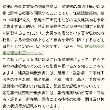
リンク集
利用ガイド
建築計画概要書等の閲覧制度は、建築物の周辺住民が建築
物に関する概要を閲覧することにより、無確認建築物、建
RSS
プライバシーポリシー
ぺい率制限違反、敷地の二重使用などの違反建築物を未然
に防止する目的や、特定建築物等の定期報告に関する概要
サイトについて
を閲覧することにより、火災や地震などの災害や建物の老
朽化による外壁の落下などの被害を未然に防止するなどを
閉じる
目的として定められたものです。（参考：
特定建築物等の
定期報告制度ページへ
）
この制度により近隣に建築される建築物によって、自らの
敷地や建築物がどのような影響を受けるかを知ることもで
きます。建築計画概要書には、建築主・設計者・工事施工
者等の住所名前、地名地番、面積、構造、高さ、階数等の
建築物の概要および位置図、配置図が記載されています。
定期報告調査報告概要書には、報告建築物の所有者・管理
者・調査者・所在地・調査による指摘の概要・調査及び検
査の状況等が記載されています。