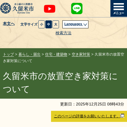
本文へ
Languages
文字サイズ
小
中
大
暮らし・届出
検索方法
子育て・教育
トップ
>
暮らし・届出
>
住宅・建築物
>
空き家対策
> 久留米市の放置空
健康・医療・福祉
き家対策について
久留米市の放置空き家対策に
観光魅力・イベント
ついて
創業・産業・ビジネス
更新日：
2025
年
12
月
25
日
08
時
43
分
計画・政策
このページの評価をお願いいたします。
サイトマップ
組織から探す