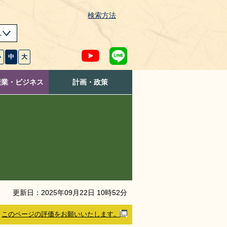
検索方法
s
小
中
大
産業・ビジネス
計画・政策
更新日：
2025
年
09
月
22
日
10
時
52
分
このページの評価をお願いいたします。