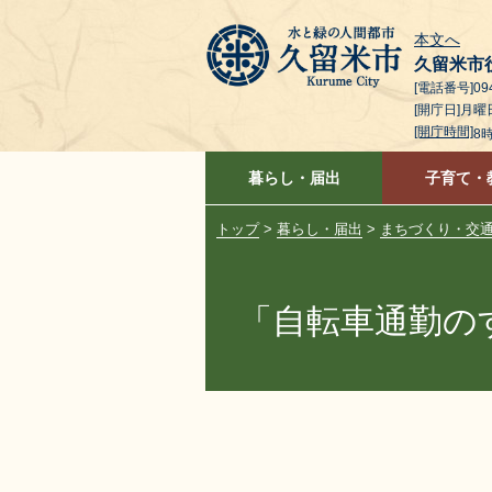
本文へ
久留米市
[電話番号]094
[開庁日]月
[開庁時間]
8
暮らし・届出
子育て・
トップ
>
暮らし・届出
>
まちづくり・交
「自転車通勤の