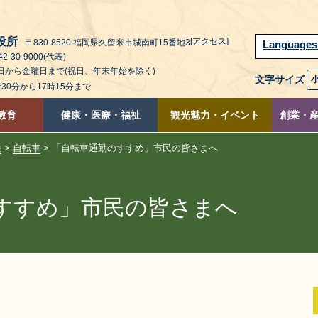
役所
[アクセス]
〒830-8520 福岡県久留米市城南町15番地3
Language
2-30-9000(代表)
曜日から金曜日まで(祝日、年末年始を除く)
文字サイズ
時30分から17時15分まで
教育
健康・医療・福祉
観光魅力・イベント
創業・
通
>
自転車
> 「自転車通勤のすすめ」市民の皆さまへ
すすめ」市民の皆さまへ