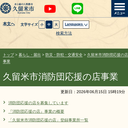
本文へ
Languages
文字サイズ
小
中
大
暮らし・届出
検索方法
子育て・教育
トップ
>
暮らし・届出
>
防災・防犯・交通安全
>
久留米市消防団応援の店
健康・医療・福祉
事業
久留米市消防団応援の店事業
観光魅力・イベント
創業・産業・ビジネス
更新日：
2026
年
06
月
15
日
15
時
19
分
消防団応援の店を募集しています
計画・政策
『消防団応援の店』事業の概要
「久留米市消防団応援の店」登録事業所一覧
サイトマップ
組織から探す