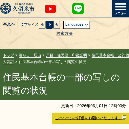
本文へ
Languages
文字サイズ
小
中
大
暮らし・届出
検索方法
子育て・教育
トップ
>
暮らし・届出
>
戸籍・住民票・印鑑証明
>
住民基本台帳・公的個
健康・医療・福祉
人認証
> 住民基本台帳の一部の写しの閲覧の状況
住民基本台帳の一部の写しの
観光魅力・イベント
閲覧の状況
創業・産業・ビジネス
更新日：
2026
年
06
月
01
日
12
時
00
分
計画・政策
このページの評価をお願いいたします。
サイトマップ
組織から探す