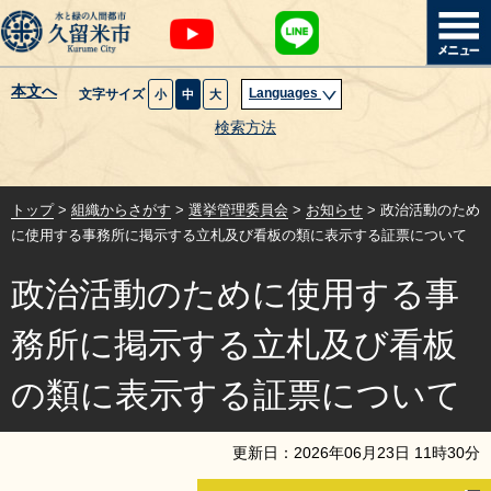
本文へ
Languages
文字サイズ
小
中
大
暮らし・届出
検索方法
子育て・教育
トップ
>
組織からさがす
>
選挙管理委員会
>
お知らせ
> 政治活動のため
健康・医療・福祉
に使用する事務所に掲示する立札及び看板の類に表示する証票について
政治活動のために使用する事
観光魅力・イベント
務所に掲示する立札及び看板
創業・産業・ビジネス
の類に表示する証票について
計画・政策
更新日：
2026
年
06
月
23
日
11
時
30
分
サイトマップ
組織から探す