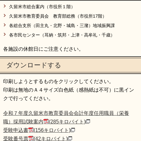
久留米市総合案内（市役所１階）
久留米市教育委員会 教育部総務（市役所17階）
各総合支所（田主丸・北野・城島・三潴）地域振興課
各市民センター（耳納・筑邦・上津・高牟礼・千歳）
各施設の休館日にご注意ください。
ダウンロードする
印刷しようとするものをクリックしてください。
印刷は無地のＡ４サイズ白色紙（感熱紙は不可）に黒イン
クで行ってください。
令和７年度久留米市教育委員会会計年度任用職員（栄養
職）採用試験案内
(285キロバイト)
受験申込書
(156キロバイト)
受験番号票
(42キロバイト)