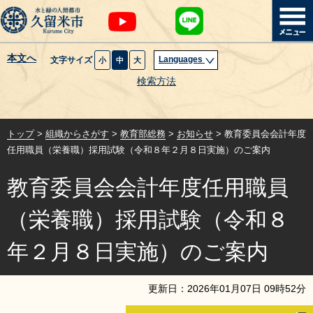
本文へ
Languages
文字サイズ
小
中
大
暮らし・届出
検索方法
子育て・教育
トップ
>
組織からさがす
>
教育部総務
>
お知らせ
> 教育委員会会計年度
健康・医療・福祉
任用職員（栄養職）採用試験（令和８年２月８日実施）のご案内
教育委員会会計年度任用職員
観光魅力・イベント
（栄養職）採用試験（令和８
創業・産業・ビジネス
年２月８日実施）のご案内
計画・政策
更新日：
2026
年
01
月
07
日
09
時
52
分
サイトマップ
組織から探す