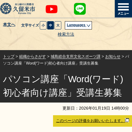
本文へ
Languages
文字サイズ
小
中
大
暮らし・届出
検索方法
子育て・教育
トップ
>
組織からさがす
>
城島総合支所文化スポーツ課
>
お知らせ
> パ
健康・医療・福祉
ソコン講座「Word(ワード)初心者向け講座」受講生募集
パソコン講座「Word(ワード)
観光魅力・イベント
初心者向け講座」受講生募集
創業・産業・ビジネス
更新日：
2026
年
01
月
19
日
14
時
00
分
計画・政策
このページの評価をお願いいたします。
サイトマップ
組織から探す