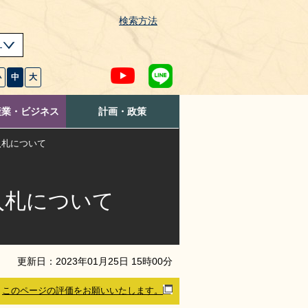
検索方法
s
小
中
大
産業・ビジネス
計画・政策
入札について
入札について
更新日：
2023
年
01
月
25
日
15
時
00
分
このページの評価をお願いいたします。