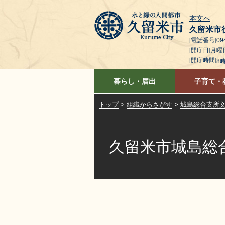
本文へ
久留米市
[電話番号]094
[開庁日]月
[開庁時間]
8
暮らし・届出
子育て・
トップ
>
組織からさがす
>
城島総合支所
久留米市城島総