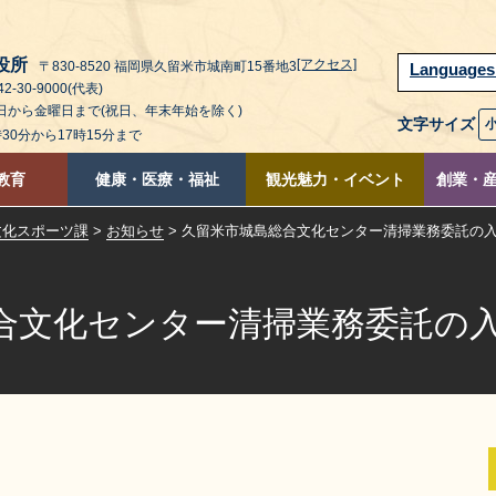
役所
[アクセス]
〒830-8520 福岡県久留米市城南町15番地3
Language
2-30-9000(代表)
曜日から金曜日まで(祝日、年末年始を除く)
文字サイズ
時30分から17時15分まで
教育
健康・医療・福祉
観光魅力・イベント
創業・
文化スポーツ課
>
お知らせ
> 久留米市城島総合文化センター清掃業務委託の
合文化センター清掃業務委託の