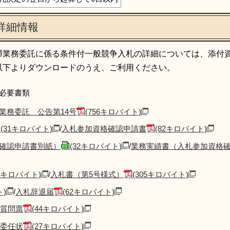
詳細情報
掃業務委託に係る条件付一般競争入札の詳細については、添付
以下よりダウンロードのうえ、ご利用ください。
必要書類
業務委託 公告第14号
(756キロバイト)
(31キロバイト)
/
入札参加資格確認申請書
(82キロバイト)
確認申請書別紙）
(32キロバイト)
/
業務実績書（入札参加資格
41キロバイト)
/
入札書（第5号様式）
(305キロバイト)
ト)
/
入札辞退届
(62キロバイト)
質問票
(44キロバイト)
委任状
(27キロバイト)