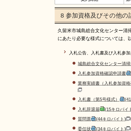
8 参加資格及びその他の
久留米市城島総合文化センター清
にあたり必要な様式については、
入札公告、入札書及び入札参加
城島総合文化センター清掃
入札参加資格確認申請書
業務実績書（入札参加資格
入札書（第5号様式）
(
入札辞退届
(15キロバイ
質問票
(44キロバイト)
/
委任状
(34キロバイト)
/