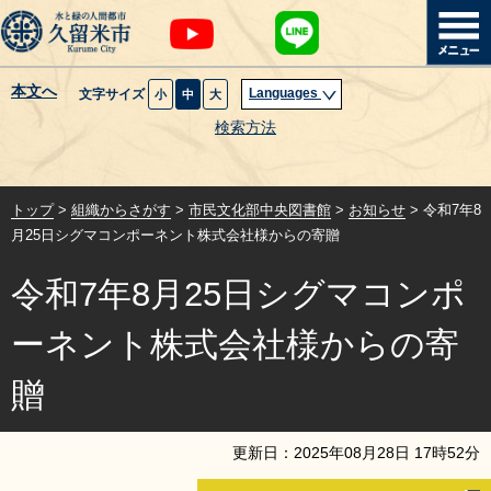
本文へ
Languages
文字サイズ
小
中
大
暮らし・届出
検索方法
子育て・教育
トップ
>
組織からさがす
>
市民文化部中央図書館
>
お知らせ
> 令和7年8
健康・医療・福祉
月25日シグマコンポーネント株式会社様からの寄贈
令和7年8月25日シグマコンポ
観光魅力・イベント
ーネント株式会社様からの寄
創業・産業・ビジネス
贈
計画・政策
更新日：
2025
年
08
月
28
日
17
時
52
分
サイトマップ
組織から探す