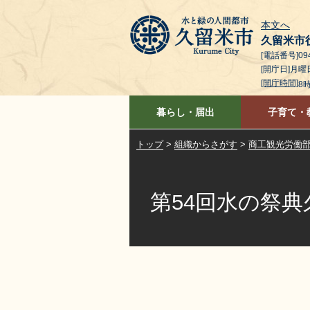
本文へ
久留米市
[電話番号]094
[開庁日]月
[開庁時間]
8
暮らし・届出
子育て・
トップ
>
組織からさがす
>
商工観光労働
第54回水の祭