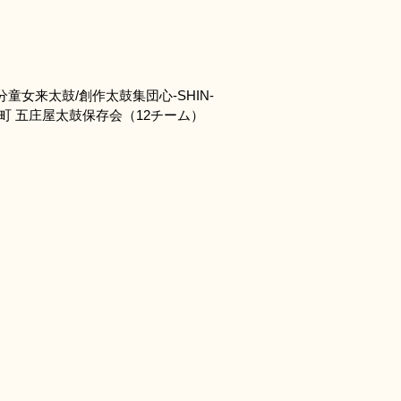
童女来太鼓/創作太鼓集団心-SHIN-
町 五庄屋太鼓保存会（12チーム）