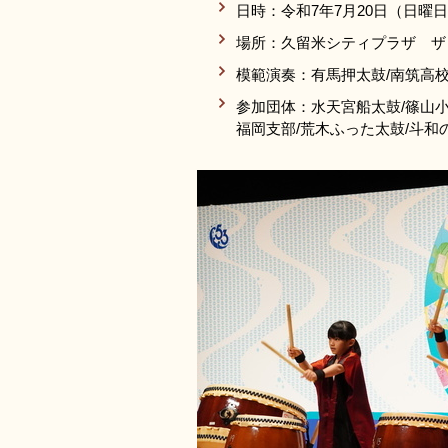
日時：令和7年7月20日（日曜日
場所：久留米シティプラザ ザ
模範演奏：有馬押太鼓/南筑高
参加団体：水天宮船太鼓/篠山小学
福岡支部/荒木ふった太鼓/斗和