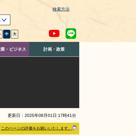
検索方法
s
小
中
大
産業・ビジネス
計画・政策
更新日：
2025
年
08
月
01
日
17
時
41
分
このページの評価をお願いいたします。