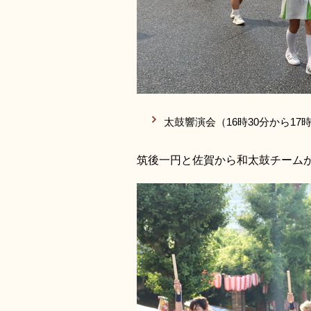
太鼓響演会（16時30分から17
筑後一円と佐賀から和太鼓チーム