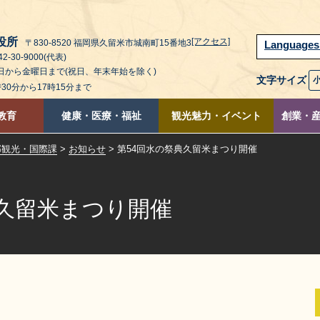
役所
[アクセス]
〒830-8520 福岡県久留米市城南町15番地3
Language
2-30-9000(代表)
曜日から金曜日まで(祝日、年末年始を除く)
文字サイズ
時30分から17時15分まで
教育
健康・医療・福祉
観光魅力・イベント
創業・
部観光・国際課
>
お知らせ
> 第54回水の祭典久留米まつり開催
典久留米まつり開催