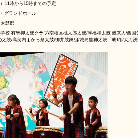
）11時から15時までの予定
・グランドホール
校太鼓部
校 有馬押太鼓クラブ/南校区桃太郎太鼓/津福和太鼓 鼓来人/西国分
の太鼓/高良内よかっ祭太鼓/御井鼓舞組/城島龍神太鼓「琥珀]/大刀洗