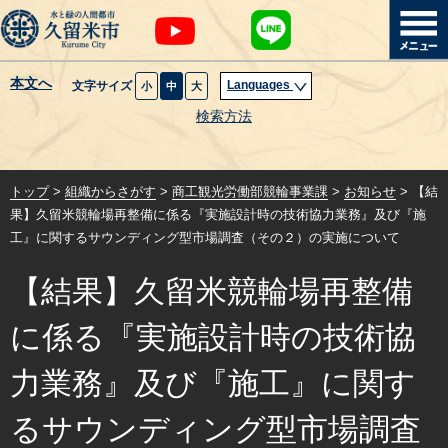
本文へ
Languages
文字サイズ
小
中
大
暮らし・届出
検索方法
子育て・教育
トップ
>
組織からさがす
>
商工観光労働部競輪事業課
>
お知らせ
> 【結
健康・医療・福祉
果】久留米競輪場再整備に係る『実施設計時の技術協力業務』及び『施
工』に関するサウンディング型市場調査（その２）の実施について
観光魅力・イベント
【結果】久留米競輪場再整備
創業・産業・ビジネス
に係る『実施設計時の技術協
計画・政策
力業務』及び『施工』に関す
るサウンディング型市場調査
サイトマップ
組織から探す