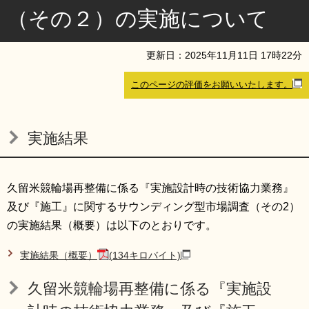
（その２）の実施について
リンク集
利用ガイド
RSS
プライバシーポリシー
更新日：
2025
年
11
月
11
日
17
時
22
分
サイトについて
このページの評価をお願いいたします。
閉じる
実施結果
久留米競輪場再整備に係る『実施設計時の技術協力業務』
及び『施工』に関するサウンディング型市場調査（その2）
の実施結果（概要）は以下のとおりです。
実施結果（概要）
(134キロバイト)
久留米競輪場再整備に係る『実施設