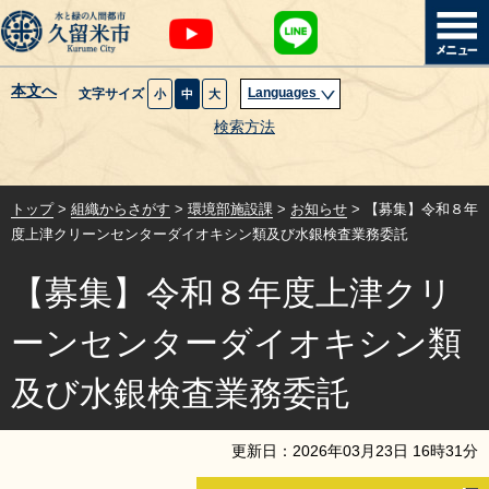
本文へ
Languages
文字サイズ
小
中
大
暮らし・届出
検索方法
子育て・教育
トップ
>
組織からさがす
>
環境部施設課
>
お知らせ
> 【募集】令和８年
健康・医療・福祉
度上津クリーンセンターダイオキシン類及び水銀検査業務委託
【募集】令和８年度上津クリ
観光魅力・イベント
ーンセンターダイオキシン類
創業・産業・ビジネス
及び水銀検査業務委託
計画・政策
更新日：
2026
年
03
月
23
日
16
時
31
分
サイトマップ
組織から探す