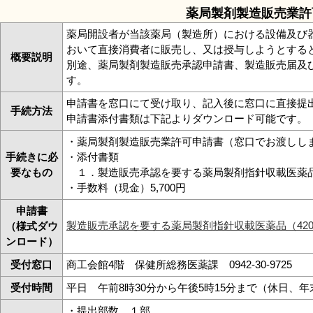
薬局製剤製造販売業許
リンク集
利用ガイド
薬局開設者が当該薬局（製造所）における設備及び
RSS
プライバシーポリシー
おいて直接消費者に販売し、又は授与しようとする
概要説明
別途、薬局製剤製造販売承認申請書、製造販売届及
サイトについて
す。
申請書を窓口にて受け取り、記入後に窓口に直接提
手続方法
申請書添付書類は下記よりダウンロード可能です。
閉じる
・薬局製剤製造販売業許可申請書（窓口でお渡しし
手続きに必
・添付書類
要なもの
１．製造販売承認を要する薬局製剤指針収載医薬品
・手数料（現金）5,700円
申請書
製造販売承認を要する薬局製剤指針収載医薬品（42
（様式ダウ
ンロード）
受付窓口
商工会館4階 保健所総務医薬課 0942-30-9725
受付時間
平日 午前8時30分から午後5時15分まで（休日、
・提出部数 １部