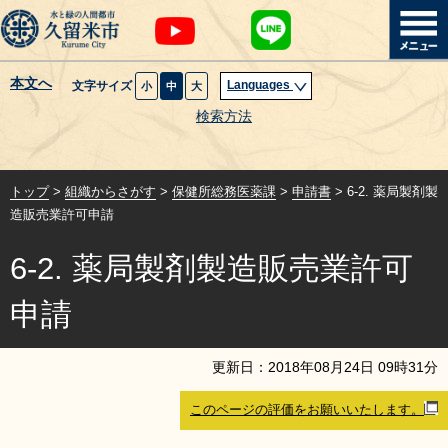
本文へ
Languages
文字サイズ
小
中
大
暮らし・届出
検索方法
子育て・教育
トップ
>
組織からさがす
>
保健所総務医薬課
>
申請書
> 6-2. 薬局製剤製
健康・医療・福祉
造販売業許可申請
6-2. 薬局製剤製造販売業許可
観光魅力・イベント
申請
創業・産業・ビジネス
更新日：
2018
年
08
月
24
日
09
時
31
分
計画・政策
このページの評価をお願いいたします。
サイトマップ
組織から探す