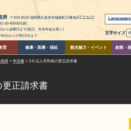
役所
[アクセス]
〒830-8520 福岡県久留米市城南町15番地3
Language
2-30-9000(代表)
曜日から金曜日まで(祝日、年末年始を除く)
文字サイズ
時30分から17時15分まで
教育
健康・医療・福祉
観光魅力・イベント
創業・
民税課
>
申請書
> 2-6.法人市民税の更正請求書
税の更正請求書