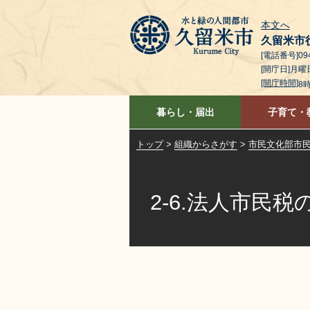
本文へ
久留米市
[電話番号]094
[開庁日]月
[開庁時間]
8
暮らし・届出
子育て・
トップ
>
組織からさがす
>
市民文化部市
2-6.法人市民