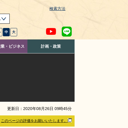
検索方法
s
小
中
大
産業・ビジネス
計画・政策
更新日：
2020
年
08
月
26
日
09
時
45
分
このページの評価をお願いいたします。