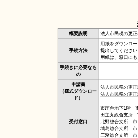
概要説明
法人市民税の更正
用紙をダウンロー
手続方法
提出してください
用紙は、窓口にも
手続きに必要なも
の
申請書
法人市民税の更正
（様式ダウンロー
法人市民税の更正
ド）
市庁舎地下1階 市民
田主丸総合支所 市民
受付窓口
北野総合支所 市民福
城島総合支所 市民福
三潴総合支所 市民福