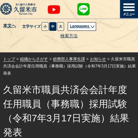
本文へ
Languages
文字サイズ
小
中
大
暮らし・届出
検索方法
子育て・教育
トップ
>
組織からさがす
>
総務部人事厚生課
>
お知らせ
> 久留米市職員
健康・医療・福祉
共済会会計年度任用職員（事務職）採用試験（令和7年3月17日実施）結果
発表
観光魅力・イベント
久留米市職員共済会会計年度
創業・産業・ビジネス
任用職員（事務職）採用試験
計画・政策
（令和7年3月17日実施）結果
発表
サイトマップ
組織から探す