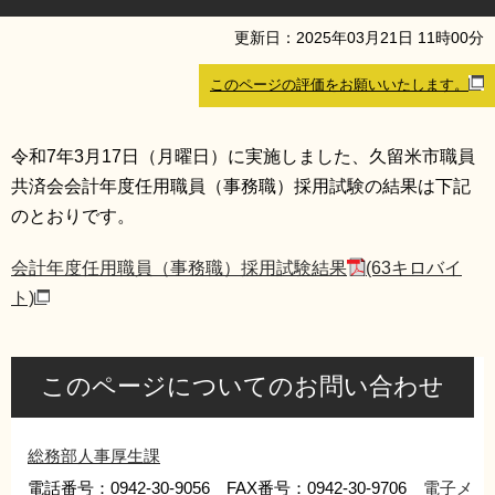
リンク集
利用ガイド
更新日：
2025
年
03
月
21
日
11
時
00
分
RSS
プライバシーポリシー
このページの評価をお願いいたします。
サイトについて
令和7年3月17日（月曜日）に実施しました、久留米市職員
共済会会計年度任用職員（事務職）採用試験の結果は下記
閉じる
のとおりです。
会計年度任用職員（事務職）採用試験結果
(63キロバイ
ト)
このページについてのお問い合わせ
総務部人事厚生課
電話番号：0942-30-9056 FAX番号：0942-30-9706
電子メ