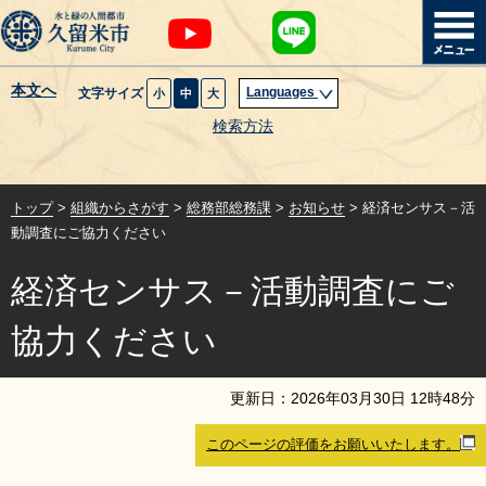
本文へ
Languages
文字サイズ
小
中
大
暮らし・届出
検索方法
子育て・教育
トップ
>
組織からさがす
>
総務部総務課
>
お知らせ
> 経済センサス－活
健康・医療・福祉
動調査にご協力ください
経済センサス－活動調査にご
観光魅力・イベント
協力ください
創業・産業・ビジネス
更新日：
2026
年
03
月
30
日
12
時
48
分
計画・政策
このページの評価をお願いいたします。
サイトマップ
組織から探す