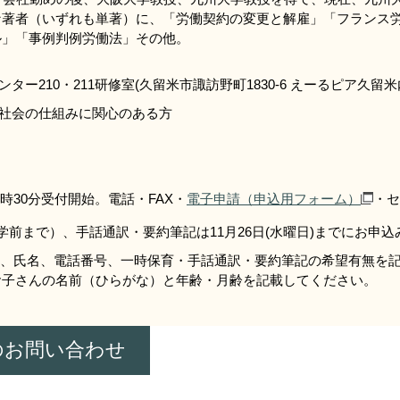
な著者（いずれも単著）に、「労働契約の変更と解雇」「フランス
ル」「事例判例労働法」その他。
ー210・211研修室(久留米市諏訪野町1830-6 えーるピア久留米
社会の仕組みに関心のある方
時30分受付開始。電話・FAX・
電子申請（申込用フォーム）
・セ
学前まで）、手話通訳・要約筆記は11月26日(水曜日)までにお申
合、氏名、電話番号、一時保育・手話通訳・要約筆記の希望有無を
子さんの名前（ひらがな）と年齢・月齢を記載してください。​
のお問い合わせ