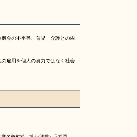
進機会の不平等、育児・介護との両
性の雇用を個人の努力ではなく社会
。
大学名誉教授、博士(法学）元福岡