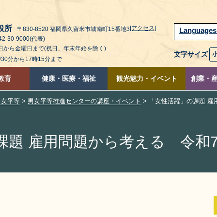
役所
[アクセス]
〒830-8520 福岡県久留米市城南町15番地3
Language
2-30-9000(代表)
曜日から金曜日まで(祝日、年末年始を除く)
文字サイズ
時30分から17時15分まで
教育
健康・医療・福祉
観光魅力・イベント
創業・
男女平等
>
男女平等推進センターの講座・イベント
> 「女性活躍」の課題 雇
題 雇用問題から考える 令和7