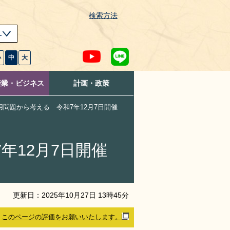
検索方法
s
小
中
大
産業・ビジネス
計画・政策
用問題から考える 令和7年12月7日開催
年12月7日開催
更新日：
2025
年
10
月
27
日
13
時
45
分
このページの評価をお願いいたします。