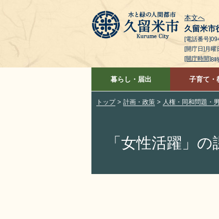
本文へ
久留米市
[電話番号]094
[開庁日]月
[開庁時間]
8
暮らし・届出
子育て・
トップ
>
計画・政策
>
人権・同和問題・
「女性活躍」の課