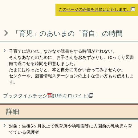
リンク集
利用ガイド
このページの評価をお願いいたします。
RSS
プライバシーポリシー
「育児」のあいまの「育自」の時間
サイトについて
子育てに追われ、なかなか読書をする時間がとれない。
閉じる
そんなあなたのために、お子さんをおあずかりし、ゆっくり図書
館で過ごせる時間を用意しました。
たまにはゆったりと、本と自分に向かい合ってみませんか。
センターや、図書情報ステーションの上手な使い方もお伝えしま
す。
ブックタイムチラシ
(195キロバイト)
詳細
対象：生後6ヶ月以上で保育所や幼稚園等に入園前の乳幼児を育
てている保護者