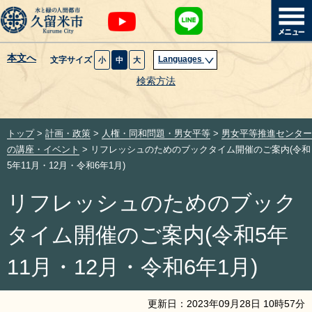
本文へ
Languages
文字サイズ
小
中
大
暮らし・届出
検索方法
子育て・教育
トップ
>
計画・政策
>
人権・同和問題・男女平等
>
男女平等推進センター
健康・医療・福祉
の講座・イベント
> リフレッシュのためのブックタイム開催のご案内(令和
5年11月・12月・令和6年1月)
観光魅力・イベント
リフレッシュのためのブック
創業・産業・ビジネス
タイム開催のご案内(令和5年
計画・政策
11月・12月・令和6年1月)
サイトマップ
組織から探す
更新日：
2023
年
09
月
28
日
10
時
57
分