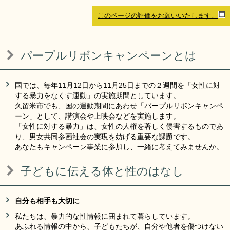
リンク集
利用ガイド
このページの評価をお願いいたします。
RSS
プライバシーポリシー
パープルリボンキャンペーンとは
サイトについて
国では、毎年11月12日から11月25日までの２週間を「女性に対
閉じる
する暴力をなくす運動」の実施期間としています。
久留米市でも、国の運動期間にあわせ「パープルリボンキャンペ
ーン」として、講演会や上映会などを実施します。
「女性に対する暴力」は、女性の人権を著しく侵害するものであ
り、男女共同参画社会の実現を妨げる重要な課題です。
あなたもキャンペーン事業に参加し、一緒に考えてみませんか。
子どもに伝える体と性のはなし
自分も相手も大切に
私たちは、暴力的な性情報に囲まれて暮らしています。
あふれる情報の中から、子どもたちが、自分や他者を傷つけない