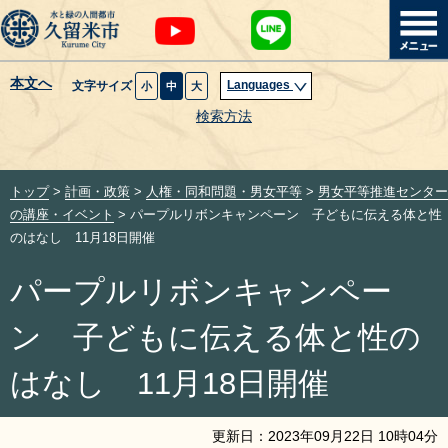
本文へ
Languages
文字サイズ
小
中
大
暮らし・届出
検索方法
子育て・教育
トップ
>
計画・政策
>
人権・同和問題・男女平等
>
男女平等推進センター
健康・医療・福祉
の講座・イベント
> パープルリボンキャンペーン 子どもに伝える体と性
のはなし 11月18日開催
観光魅力・イベント
パープルリボンキャンペー
創業・産業・ビジネス
ン 子どもに伝える体と性の
計画・政策
はなし 11月18日開催
サイトマップ
組織から探す
更新日：
2023
年
09
月
22
日
10
時
04
分