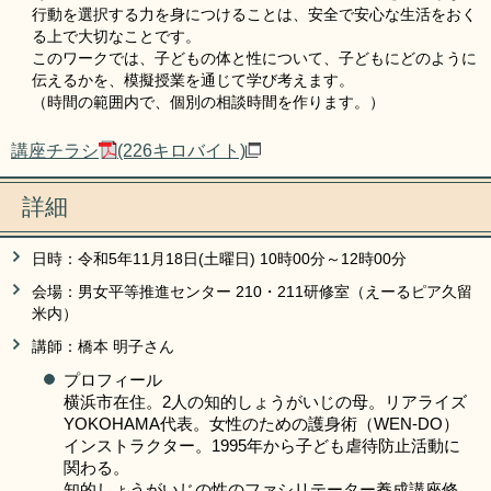
行動を選択する力を身につけることは、安全で安心な生活をおく
る上で大切なことです。
このワークでは、子どもの体と性について、子どもにどのように
伝えるかを、模擬授業を通じて学び考えます。
（時間の範囲内で、個別の相談時間を作ります。）
講座チラシ
(226キロバイト)
詳細
日時：令和5年11月18日(土曜日) 10時00分～12時00分
会場：男女平等推進センター 210・211研修室（えーるピア久留
米内）
講師：橋本 明子さん
プロフィール
横浜市在住。2人の知的しょうがいじの母。リアライズ
YOKOHAMA代表。女性のための護身術（WEN-DO）
インストラクター。1995年から子ども虐待防止活動に
関わる。
​知的しょうがいじの性のファシリテーター養成講座修