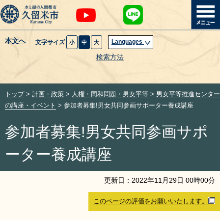
本文へ
Languages
文字サイズ
小
中
大
暮らし・届出
検索方法
子育て・教育
トップ
>
計画・政策
>
人権・同和問題・男女平等
>
男女平等推進センター
健康・医療・福祉
の講座・イベント
> 参加者募集!男女共同参画サポーター養成講座
参加者募集!男女共同参画サポ
観光魅力・イベント
ーター養成講座
創業・産業・ビジネス
更新日：
2022
年
11
月
29
日
00
時
00
分
計画・政策
このページの評価をお願いいたします。
サイトマップ
組織から探す