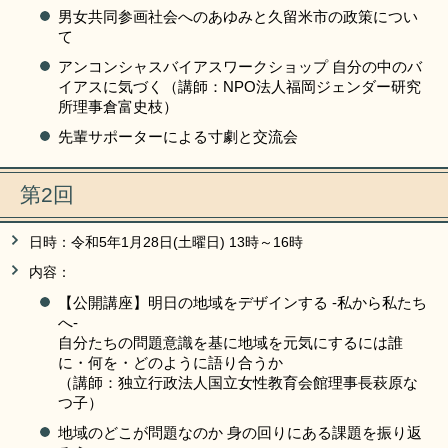
男女共同参画社会へのあゆみと久留米市の政策につい
て
アンコンシャスバイアスワークショップ 自分の中のバ
イアスに気づく（講師：NPO法人福岡ジェンダー研究
所理事倉富史枝）
先輩サポーターによる寸劇と交流会
第2回
日時：令和5年1月28日(土曜日) 13時～16時
内容：
【公開講座】明日の地域をデザインする -私から私たち
へ-
自分たちの問題意識を基に地域を元気にするには誰
に・何を・どのように語り合うか
（講師：独立行政法人国立女性教育会館理事長萩原な
つ子）
地域のどこが問題なのか 身の回りにある課題を振り返