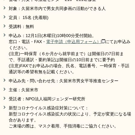
対象：久留米市内で男女共同参画の活動ができる人
定員： 15名 (先着順)
受講料：無料
申込み：12月1日(木曜日)10時00分受付開始。
窓口・電話・FAX・
電子申請（申込用フォーム）
にてお申込み
ください。
(注意)一時保育（６か月から就学前まで）は開催日の7日前ま
で、手話通訳・要約筆記は開催日の10日前までに要予約
(注意)FAXでお申込みの場合、氏名、電話番号、一時保育・手話
通訳等の希望有無を記載ください。
申込み先・問い合わせ先：久留米市男女平等推進センター
主催：久留米市
受託者：NPO法人福岡ジェンダー研究所
新型コロナウイルス感染症対策について：
新型コロナウイルス感染拡大の状況により、予定が変更になる場
合があります。
ご来場の際は、マスク着用、手指消毒にご協力ください。