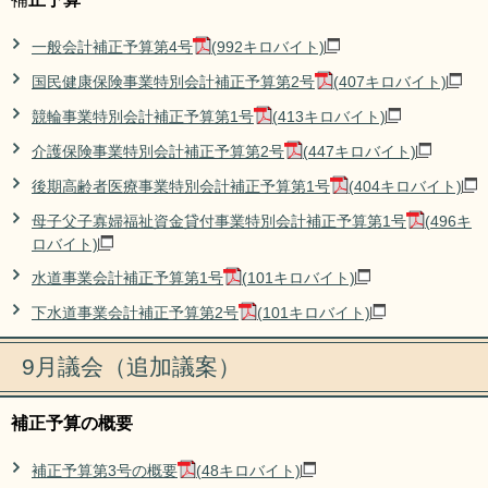
一般会計補正予算第4号
(992キロバイト)
国民健康保険事業特別会計補正予算第2号
(407キロバイト)
競輪事業特別会計補正予算第1号
(413キロバイト)
介護保険事業特別会計補正予算第2号
(447キロバイト)
後期高齢者医療事業特別会計補正予算第1号
(404キロバイト)
母子父子寡婦福祉資金貸付事業特別会計補正予算第1号
(496キ
ロバイト)
水道事業会計補正予算第1号
(101キロバイト)
下水道事業会計補正予算第2号
(101キロバイト)
9月議会（追加議案）
補正予算の概要
補正予算第3号の概要
(48キロバイト)