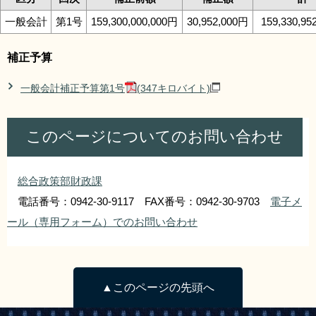
一般会計
第1号
159,300,000,000円
30,952,000円
159,330,95
補正予算
一般会計補正予算第1号
(347キロバイト)
このページについてのお問い合わせ
総合政策部財政課
電話番号：0942-30-9117 FAX番号：0942-30-9703
電子メ
ール（専用フォーム）でのお問い合わせ
▲このページの先頭へ