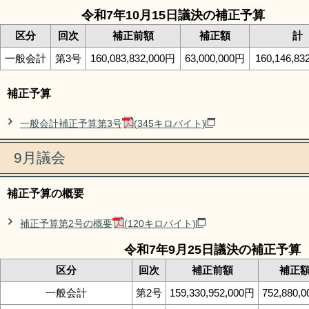
令和7年10月15日議決の補正予算
区分
回次
補正前額
補正額
計
一般会計
第3号
160,083,832,000円
63,000,000円
160,146,83
補正予算
一般会計補正予算第3号
(345キロバイト)
9月議会
補正予算の概要
補正予算第2号の概要
(120キロバイト)
令和7年9月25日議決の補正予算
区分
回次
補正前額
補正
一般会計
第2号
159,330,952,000円
752,880,