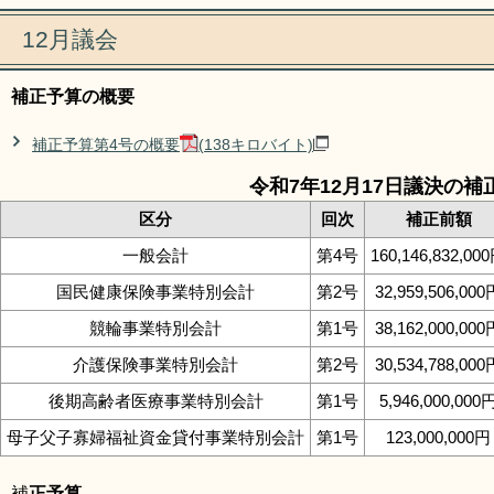
12月議会
補正予算の概要
補正予算第4号の概要
(138キロバイト)
令和7年12月17日議決の補
区分
回次
補正前額
一般会計
第4号
160,146,832,00
国民健康保険事業特別会計
第2号
32,959,506,000
競輪事業特別会計
第1号
38,162,000,000
介護保険事業特別会計
第2号
30,534,788,000
後期高齢者医療事業特別会計
第1号
5,946,000,000
母子父子寡婦福祉資金貸付事業特別会計
第1号
123,000,000円
補
正予算