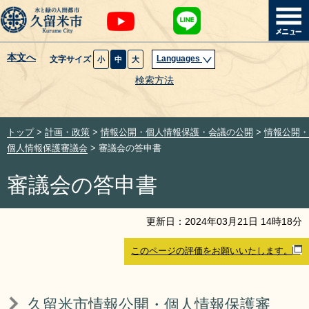
本文へ
Languages
文字サイズ
小
中
大
暮らし・届出
検索方法
子育て・教育
トップ
>
計画・政策
>
情報公開・個人情報保護・会議の公開
>
情報公開・
健康・医療・福祉
個人情報保護審議会
> 審議会の答申書
審議会の答申書
観光魅力・イベント
創業・産業・ビジネス
更新日：
2024
年
03
月
21
日
14
時
18
分
このページの評価をお願いいたします。
計画・政策
サイトマップ
組織から探す
久留米市情報公開・個人情報保護審