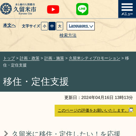
本文へ
Languages
文字サイズ
小
中
大
暮らし・届出
検索方法
子育て・教育
トップ
>
計画・政策
>
計画・施策
>
久留米シティプロモーション
> 移
健康・医療・福祉
住・定住支援
移住・定住支援
観光魅力・イベント
創業・産業・ビジネス
更新日：
2024
年
04
月
16
日
13
時
13
分
このページの評価をお願いいたします。
計画・政策
サイトマップ
組織から探す
久留米に移住・定住したい！を応援