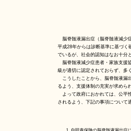
脳脊髄液漏出症（脳脊髄液減少症
平成28年からは診断基準に基づ
でいるが、社会的認知はなお十分
脳脊髄液減少症患者・家族支援協
級が適切に認定されておらず、多
こうしたことから、脳脊髄液漏出
るよう、支援体制の充実が求めら
よって政府におかれては、公平性
されるよう、下記の事項について
自賠責保険の脳脊髄液漏出症