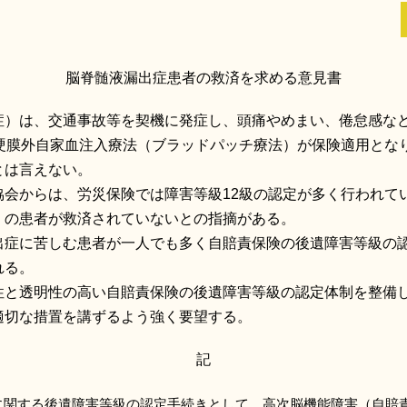
脳脊髄液漏出症患者の救済を求める意見書
）は、交通事故等を契機に発症し、頭痛やめまい、倦怠感な
く硬膜外自家血注入療法（ブラッドパッチ療法）が保険適用とな
とは言えない。
会からは、労災保険では障害等級12級の認定が多く行われて
くの患者が救済されていないとの指摘がある。
症に苦しむ患者が一人でも多く自賠責保険の後遺障害等級の
れる。
と透明性の高い自賠責保険の後遺障害等級の認定体制を整備
適切な措置を講ずるよう強く要望する。
記
に関する後遺障害等級の認定手続きとして、高次脳機能障害（自賠