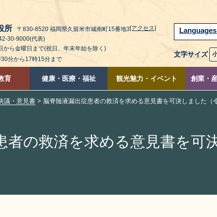
役所
[アクセス]
〒830-8520 福岡県久留米市城南町15番地3
Language
2-30-9000(代表)
曜日から金曜日まで(祝日、年末年始を除く)
文字サイズ
時30分から17時15分まで
教育
健康・医療・福祉
観光魅力・イベント
創業・
決議・意見書
> 脳脊髄液漏出症患者の救済を求める意見書を可決しました（令和
患者の救済を求める意見書を可決