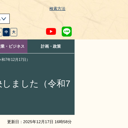
検索方法
s
小
中
大
産業・ビジネス
計画・政策
7年12月17日）
しました（令和7
更新日：
2025
年
12
月
17
日
16
時
58
分