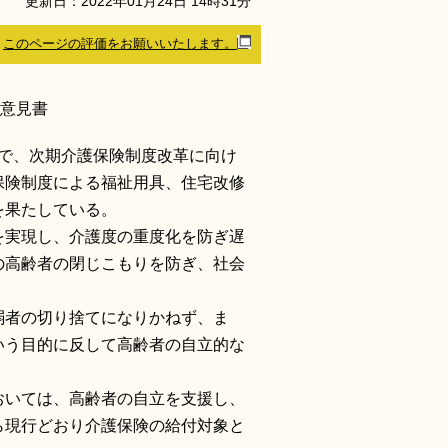
更新日：
2022
年
01
月
24
日
14
時
31
分
このページの評価をお願いいたします。
意見書
中で、次期介護保険制度改革に向け
保険制度による福祉用具、住宅改修
を果たしている。
を実現し、介護度の重度化を防ぎ遅
の高齢者の閉じこもりを防ぎ、社会
弱者の切り捨てになりかねず、ま
いう目的に反して高齢者の自立的な
おいては、高齢者の自立を支援し、
ら現行どおり介護保険の給付対象と