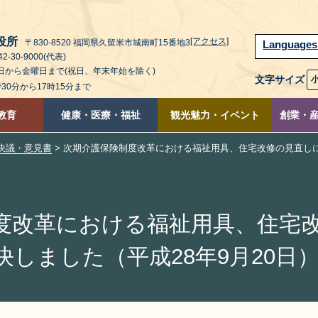
役所
[アクセス]
〒830-8520 福岡県久留米市城南町15番地3
Language
2-30-9000(代表)
曜日から金曜日まで(祝日、年末年始を除く)
文字サイズ
時30分から17時15分まで
教育
健康・医療・福祉
観光魅力・イベント
創業・
決議・意見書
> 次期介護保険制度改革における福祉用具、住宅改修の見直しに
度改革における福祉用具、住宅
しました（平成28年9月20日