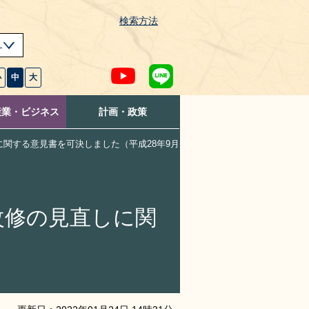
検索方法
s
小
中
大
産業・ビジネス
計画・政策
関する意見書を可決しました（平成28年9月
改修の見直しに関
）