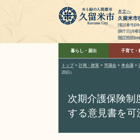
本文へ
久留米市
[電話番号]094
[開庁日]月
[開庁時間]
8
暮らし・届出
子育て・
トップ
>
計画・政策
>
市議会
>
本会議
>
20日）
次期介護保険制
する意見書を可決