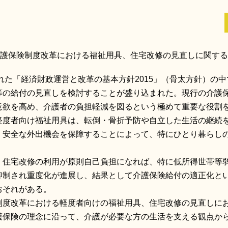
護保険制度改革における福祉用具、住宅改修の見直しに関する
れた「経済財政運営と改革の基本方針2015」（骨太方針）の
等の給付の見直しを検討することが盛り込まれた。現行の介護
意欲を高め、介護者の負担軽減を図るという極めて重要な役割
度者向け福祉用具は、転倒・骨折予防や自立した生活の継続
、安全な外出機会を保障することによって、特にひとり暮らし
住宅改修の利用が原則自己負担になれば、特に低所得世帯等
抑制され重度化が進展し、結果として介護保険給付の適正化と
おそれがある。
度改革における軽度者向けの福祉用具、住宅改修の見直しに
護保険の理念に沿って、介護が必要な方の生活を支える観点か