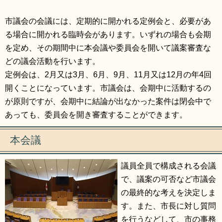
リンク集
利用ガイド
市議会の会議には、定期的に開かれる定例会と、必要があ
RSS
プライバシーポリシー
る場合に開かれる臨時会があります。いずれの場合も会期
を定め、その期間中に本会議や委員会を開いて議案審査な
サイトについて
どの議会活動を行います。
定例会は、2月又は3月、6月、9月、11月又は12月の年4回
閉じる
開くことになっています。市議会は、会期中に活動するの
が原則ですが、会期中に結論が出なかった案件は閉会中で
あっても、委員会を開き審査することができます。
本会議
議員全員で構成される会議
で、議案の可否など市議会
の最終的な考えを決定しま
す。また、市長に対し質問
を行うなどして、市の事務