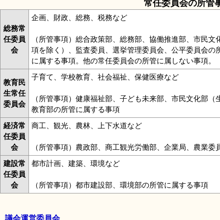
常任委員会の所管
企画、財政、総務、税務など
総務常
任委員
（所管事項）総合政策部、総務部、協働推進部、市民文
会
項を除く）、監査委員、選挙管理委員会、公平委員会の
に属する事項。他の常任委員会の所管に属しない事項。
子育て、学校教育、社会福祉、保健医療など
教育民
生常任
（所管事項）健康福祉部、子ども未来部、市民文化部（
委員会
教育部の所管に属する事項
経済常
商工、観光、農林、上下水道など
任委員
会
（所管事項）農政部、商工観光労働部、企業局、農業委
建設常
都市計画、建築、環境など
任委員
会
（所管事項）都市建設部、環境部の所管に属する事項
議会運営委員会