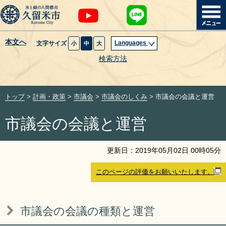
本文へ
Languages
文字サイズ
小
中
大
暮らし・届出
検索方法
子育て・教育
トップ
>
計画・政策
>
市議会
>
市議会のしくみ
> 市議会の会議と運営
健康・医療・福祉
市議会の会議と運営
観光魅力・イベント
更新日：
2019
年
05
月
02
日
00
時
05
分
創業・産業・ビジネス
このページの評価をお願いいたします。
計画・政策
市議会の会議の種類と運営
サイトマップ
組織から探す