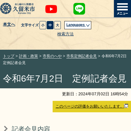
本文へ
Languages
文字サイズ
小
中
大
暮らし・届出
検索方法
子育て・教育
トップ
>
計画・政策
>
市長のへや
>
市長定例記者会見
> 令和6年7月2日
健康・医療・福祉
定例記者会見
令和6年7月2日 定例記者会見
観光魅力・イベント
創業・産業・ビジネス
更新日：
2024
年
07
月
02
日
16
時
54
分
このページの評価をお願いいたします。
計画・政策
サイトマップ
組織から探す
記者会見内容