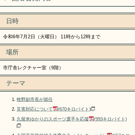
リンク集
利用ガイド
RSS
プライバシーポリシー
日時
サイトについて
令和6年7月2日（火曜日） 11時から12時まで
場所
閉じる
市庁舎レクチャー室（9階）
テーマ
牧野副市長が就任
災害対応について
(670キロバイト)
久留米ゆかりのスポーツ選手を応援
(993キロバイト)