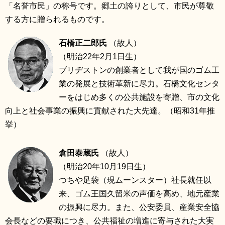
「名誉市民」の称号です。郷土の誇りとして、市民が尊敬
リンク集
利用ガイド
する方に贈られるものです。
RSS
プライバシーポリシー
石橋正二郎氏
（故人）
サイトについて
（明治22年2月1日生）
ブリヂストンの創業者として我が国のゴム工
業の発展と技術革新に尽力。石橋文化センタ
閉じる
ーをはじめ多くの公共施設を寄贈、市の文化
向上と社会事業の振興に貢献された大先達。（昭和31年推
挙）
倉田泰蔵氏
（故人）
（明治20年10月19日生）
つちや足袋（現ムーンスター）社長就任以
来、ゴム王国久留米の声価を高め、地元産業
の振興に尽力。また、公安委員、産業安全協
会長などの要職につき、公共福祉の増進に寄与された大実