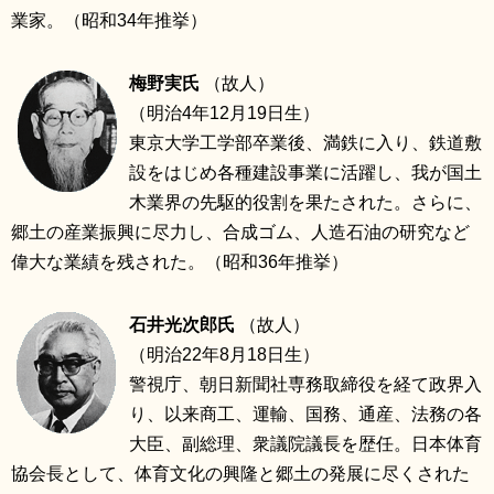
業家。（昭和34年推挙）
梅野実氏
（故人）
（明治4年12月19日生）
東京大学工学部卒業後、満鉄に入り、鉄道敷
設をはじめ各種建設事業に活躍し、我が国土
木業界の先駆的役割を果たされた。さらに、
郷土の産業振興に尽力し、合成ゴム、人造石油の研究など
偉大な業績を残された。（昭和36年推挙）
石井光次郎氏
（故人）
（明治22年8月18日生）
警視庁、朝日新聞社専務取締役を経て政界入
り、以来商工、運輸、国務、通産、法務の各
大臣、副総理、衆議院議長を歴任。日本体育
協会長として、体育文化の興隆と郷土の発展に尽くされた