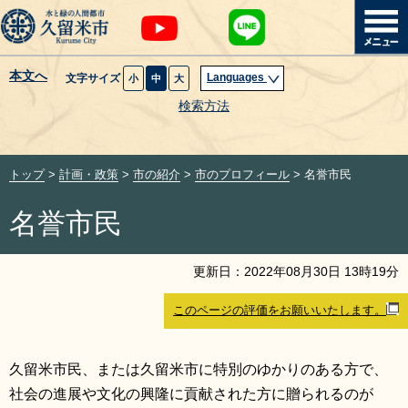
本文へ
Languages
文字サイズ
小
中
大
暮らし・届出
検索方法
子育て・教育
トップ
>
計画・政策
>
市の紹介
>
市のプロフィール
> 名誉市民
健康・医療・福祉
名誉市民
観光魅力・イベント
更新日：
2022
年
08
月
30
日
13
時
19
分
創業・産業・ビジネス
このページの評価をお願いいたします。
計画・政策
久留米市民、または久留米市に特別のゆかりのある方で、
サイトマップ
組織から探す
社会の進展や文化の興隆に貢献された方に贈られるのが