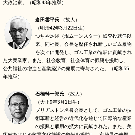
大政治家。（昭和43年推挙）
倉田雲平氏
（故人）
（明治42年3月22日生）
つちや足袋（現ムーンスター）監査役就任以
来、同社長、会長を歴任され新しいゴム履物
を次々に開発し、ゴム工業の進展に貢献され
た大実業家。また、社会教育、社会体育の振興を援助し、
公共福祉の増進と産業経済の発展に寄与された。（昭和55
年推挙）
石橋幹一郎氏
（故人）
（大正9年3月1日生）
ブリヂストン名誉会長として、ゴム工業の技
術革新と経営の近代化を通じて国際的な産業
の振興と雇用の拡大に貢献された。また、美
術館をはじめ教育文化施設の整備を援助し、市発展の先導