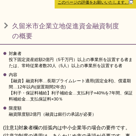
このページの評価をお願いいたします。
リンク集
利用ガイド
RSS
プライバシーポリシー
久留米市企業立地促進資金融資制度
サイトについて
の概要
閉じる
対象者
投下固定資産総額2億円（5千万円）以上の事業所を設置する者ま
たは、常時従業者数20人（5人）以上の事業所を設置する者
内容
【融資】融資利率…長期プライムレート適用(固定金利)、償還期
間…12年以内(据置期間2年含)
【利子・保証料補給】利子補給金…支払利子×40%を7年間、保証
料補給金…支払保証料×30％
限度額
融資限度額2億円（融資は銀行の承認が必要）
(注意1)対象者欄の括弧内は中小企業等の場合の要件です。
(注意2)制度の適用は、あらかじめ市の承認が必要です。事