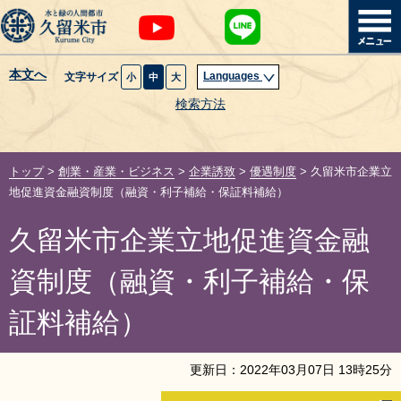
本文へ
Languages
文字サイズ
小
中
大
暮らし・届出
検索方法
子育て・教育
トップ
>
創業・産業・ビジネス
>
企業誘致
>
優遇制度
> 久留米市企業立
健康・医療・福祉
地促進資金融資制度（融資・利子補給・保証料補給）
久留米市企業立地促進資金融
観光魅力・イベント
資制度（融資・利子補給・保
創業・産業・ビジネス
証料補給）
計画・政策
更新日：
2022
年
03
月
07
日
13
時
25
分
サイトマップ
組織から探す