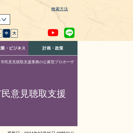
検索方法
s
小
中
大
産業・ビジネス
計画・政策
る市民意見聴取支援業務の公募型プロポーザ
市民意見聴取支援