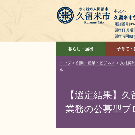
本文へ
久留米市
[電話番号]094
[開庁日]月
[開庁時間]
8
暮らし・届出
子育て・
トップ
>
創業・産業・ビジネス
>
入札契
ル
【選定結果】久
業務の公募型プ