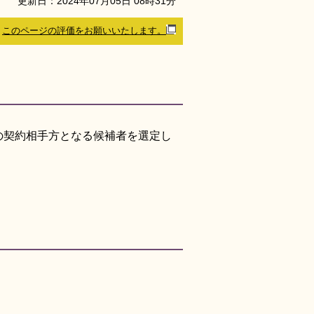
更新日：
2024
年
07
月
05
日
08
時
31
分
このページの評価をお願いいたします。
の契約相手方となる候補者を選定し