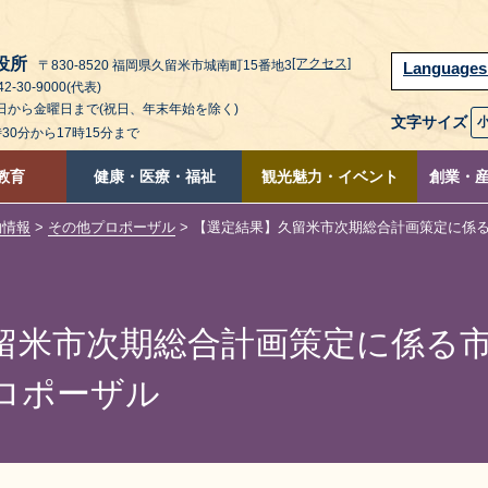
役所
[アクセス]
〒830-8520 福岡県久留米市城南町15番地3
Language
2-30-9000(代表)
曜日から金曜日まで(祝日、年末年始を除く)
文字サイズ
時30分から17時15分まで
教育
健康・医療・福祉
観光魅力・イベント
創業・
約情報
>
その他プロポーザル
> 【選定結果】久留米市次期総合計画策定に係
留米市次期総合計画策定に係る
ロポーザル