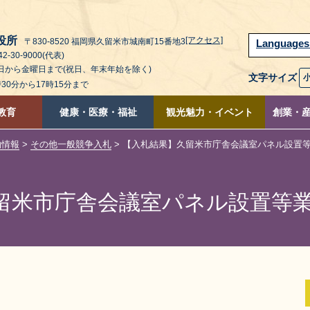
役所
[アクセス]
〒830-8520 福岡県久留米市城南町15番地3
Language
2-30-9000(代表)
曜日から金曜日まで(祝日、年末年始を除く)
文字サイズ
時30分から17時15分まで
教育
健康・医療・福祉
観光魅力・イベント
創業・
約情報
>
その他一般競争入札
> 【入札結果】久留米市庁舎会議室パネル設置
留米市庁舎会議室パネル設置等