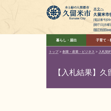
本文へ
久留米市
[電話番号]094
[開庁日]月
[開庁時間]
8
暮らし・届出
子育て・
トップ
>
創業・産業・ビジネス
>
入札契
【入札結果】久