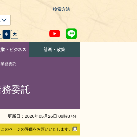
検索方法
s
小
中
大
産業・ビジネス
計画・政策
等業務委託
業務委託
更新日：
2026
年
05
月
26
日
09
時
37
分
このページの評価をお願いいたします。