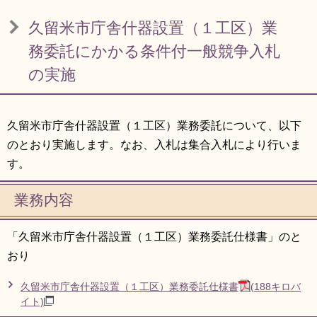
リンク集
利用ガイド
久留米市庁舎什器設置（１工区）業
RSS
プライバシーポリシー
務委託にかかる条件付一般競争入札
の実施
サイトについて
閉じる
久留米市庁舎什器設置（１工区）業務委託について、以下
のとおり実施します。なお、入札は集合入札により行いま
す。
業務内容
「久留米市庁舎什器設置（１工区）業務委託仕様書」のと
おり
久留米市庁舎什器設置（１工区）業務委託仕様書
(188キロバ
イト)