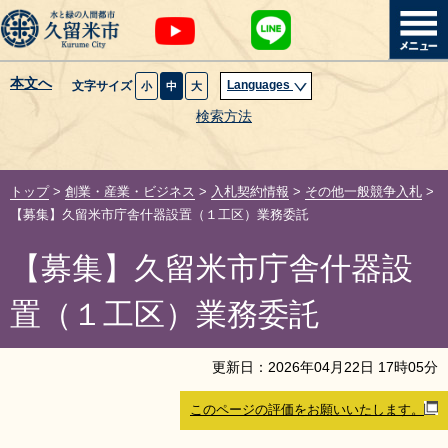
本文へ
Languages
文字サイズ
小
中
大
暮らし・届出
検索方法
子育て・教育
トップ
>
創業・産業・ビジネス
>
入札契約情報
>
その他一般競争入札
>
健康・医療・福祉
【募集】久留米市庁舎什器設置（１工区）業務委託
【募集】久留米市庁舎什器設
観光魅力・イベント
置（１工区）業務委託
創業・産業・ビジネス
更新日：
2026
年
04
月
22
日
17
時
05
分
計画・政策
このページの評価をお願いいたします。
サイトマップ
組織から探す