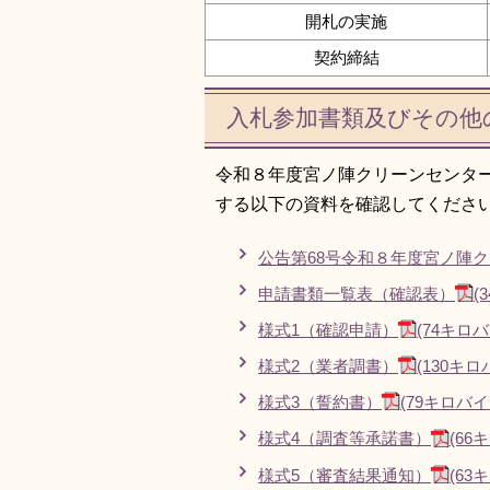
開札の実施
契約締結
入札参加書類及びその他
令和８年度宮ノ陣クリーンセンタ
する以下の資料を確認してくださ
公告第68号令和８年度宮ノ陣
申請書類一覧表（確認表）
(
様式1（確認申請）
(74キロ
様式2（業者調書）
(130キロ
様式3（誓約書）
(79キロバイ
様式4（調査等承諾書）
(66
様式5（審査結果通知）
(63