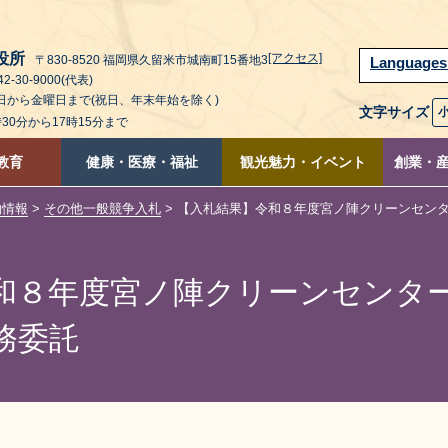
役所
[アクセス]
〒830-8520 福岡県久留米市城南町15番地3
Language
2-30-9000(代表)
曜日から金曜日まで(祝日、年末年始を除く)
文字サイズ
時30分から17時15分まで
教育
健康・医療・福祉
観光魅力・イベント
創業・
約情報
>
その他一般競争入札
> 【入札結果】令和８年度宮ノ陣クリーンセン
和８年度宮ノ陣クリーンセンタ
務委託