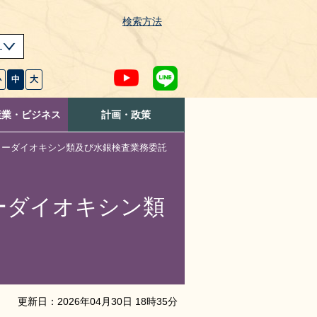
検索方法
s
小
中
大
産業・ビジネス
計画・政策
ターダイオキシン類及び水銀検査業務委託
ーダイオキシン類
更新日：
2026
年
04
月
30
日
18
時
35
分