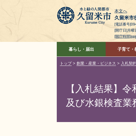
本文へ
久留米市
[電話番号]094
[開庁日]月
[開庁時間]
8
暮らし・届出
子育て・
トップ
>
創業・産業・ビジネス
>
入札契
【入札結果】令
及び水銀検査業