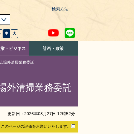
検索方法
s
小
中
大
産業・ビジネス
計画・政策
口広場外清掃業務委託
広場外清掃業務委託
更新日：
2026
年
03
月
27
日
12
時
52
分
このページの評価をお願いいたします。