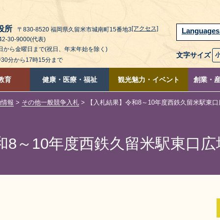
役所
[アクセス]
〒830-8520 福岡県久留米市城南町15番地3
Language
2-30-9000(代表)
曜日から金曜日まで(祝日、年末年始を除く)
文字サイズ
時30分から17時15分まで
教育
健康・医療・福祉
観光魅力・イベント
創業・
約情報
>
その他一般競争入札
> 【入札結果】令和8～10年度西鉄久留米駅東
和8～10年度西鉄久留米駅東口