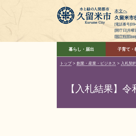
本文へ
久留米市
[電話番号]094
[開庁日]月
[開庁時間]
8
暮らし・届出
子育て・
トップ
>
創業・産業・ビジネス
>
入札契
【入札結果】令